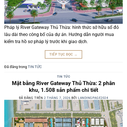
Pháp lý River Gateway Thủ Thừa: hình thức sở hữu sổ đỏ
lâu dài theo công bố của dự án. Hướng dẫn người mua
kiểm tra hồ sơ pháp lý trước khi giao dịch.
TIẾP TỤC ĐỌC
→
Đã đăng trong
TIN TỨC
TIN TỨC
Mặt bằng River Gateway Thủ Thừa: 2 phân
khu, 1.508 sản phẩm chi tiết
ĐÃ ĐĂNG TRÊN
2 THÁNG 7, 2026
BỞI
LANDINGPAGE2024