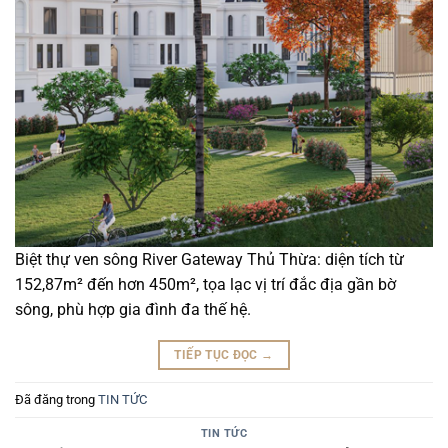
Biệt thự ven sông River Gateway Thủ Thừa: diện tích từ
152,87m² đến hơn 450m², tọa lạc vị trí đắc địa gần bờ
sông, phù hợp gia đình đa thế hệ.
TIẾP TỤC ĐỌC
→
Đã đăng trong
TIN TỨC
TIN TỨC