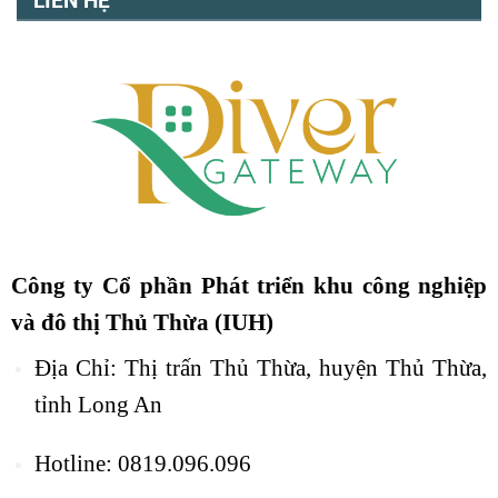
LIÊN HỆ
Công ty Cổ phần Phát triển khu công nghiệp
và đô thị Thủ Thừa (IUH)
Địa Chỉ: Thị trấn Thủ Thừa, huyện Thủ Thừa,
tỉnh Long An
Hotline: 0819.096.096