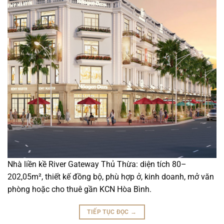
Nhà liền kề River Gateway Thủ Thừa: diện tích 80–
202,05m², thiết kế đồng bộ, phù hợp ở, kinh doanh, mở văn
phòng hoặc cho thuê gần KCN Hòa Bình.
TIẾP TỤC ĐỌC
→