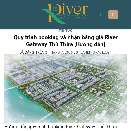
Chuyển
đến
nội
dung
TIN TỨC
Quy trình booking và nhận bảng giá River
Gateway Thủ Thừa [Hướng dẫn]
ĐÃ ĐĂNG TRÊN
2 THÁNG 7, 2026
BỞI
LANDINGPAGE2024
Hướng dẫn quy trình booking River Gateway Thủ Thừa: